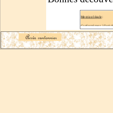
Mention légale
:
Conformément à l'articl
droit d'accès, de modifi
Si vous souhaitez exerc
qui vous concernent à de
web@jurarchive.com